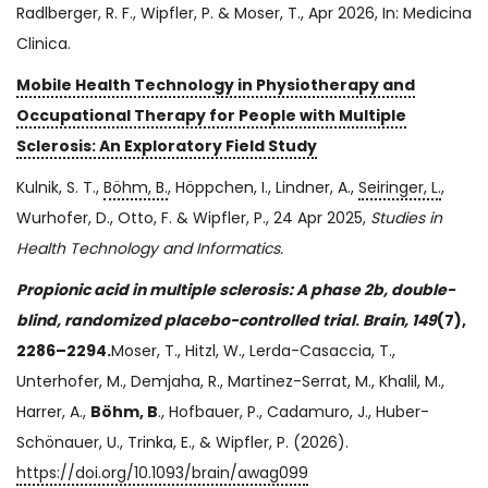
Radlberger, R. F., Wipfler, P. & Moser, T., Apr 2026, In: Medicina
Clinica.
Mobile Health Technology in Physiotherapy and
Occupational Therapy for People with Multiple
Sclerosis: An Exploratory Field Study
Kulnik, S. T.,
Böhm, B.
, Höppchen, I., Lindner, A.,
Seiringer, L.
,
Wurhofer, D., Otto, F. & Wipfler, P., 24 Apr 2025,
Studies in
Health Technology and Informatics.
Propionic acid in multiple sclerosis: A phase 2b, double-
blind, randomized placebo-controlled trial
.
Brain, 149
(7),
2286–2294.
Moser, T., Hitzl, W., Lerda-Casaccia, T.,
Unterhofer, M., Demjaha, R., Martinez-Serrat, M., Khalil, M.,
Harrer, A.,
Böhm, B
., Hofbauer, P., Cadamuro, J., Huber-
Schönauer, U., Trinka, E., & Wipfler, P. (2026).
https://doi.org/10.1093/brain/awag099